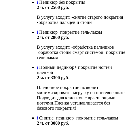
i
Педикюр без покрытия
2 ч.
от
2500
руб.
В услугу входит: ▪️снятие старого покрытия
▪️обработка пальцев и стопы
i
Педикюр+покрытие гель-лаком
2 ч.
от
2800
руб.
В услугу входит: -обработка пальчиков
-обработка стопы смарт системой -покрытие
гель-лаком
i
Полный педикюр+ покрытие ногтей
пленкой
2 ч.
от
3300
руб.
Пленочное покрытие позволит
минимизировать нагрузку на ногтевое ложе.
Подходит для клиентов с врастающими
ногтями.Пленка устанавливается без
базового покрытия!
i
Снятие+педикюр+покрытие гель-лаком
2 ч.
от
3000
руб.