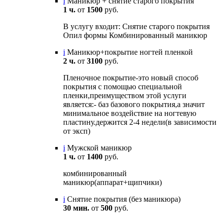
i
Маникюр + снятие старого покрытия
1 ч.
от
1500
руб.
В услугу входит: Снятие старого покрытия
Опил формы Комбинированный маникюр
i
Маникюр+покрытие ногтей пленкой
2 ч.
от
3100
руб.
Пленочное покрытие-это новый способ
покрытия с помощью специальной
пленки,преимуществом этой услуги
является:- баз базового покрытия,а значит
минимальное воздействие на ногтевую
пластину.держится 2-4 недели(в зависимости
от эксп)
i
Мужской маникюр
1 ч.
от
1400
руб.
комбинированный
маникюр(аппарат+щипчики)
i
Снятие покрытия (без маникюра)
30 мин.
от
500
руб.