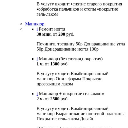
В услугу входит: ▪️снятие старого покрытия
▪️обработка пальчиков и стопы ▪️покрытие
гель-лаком
Маникюр
i
Ремонт ногтя
30 мин.
от
200
руб.
Починить трещину 50р Донаращивание угла
50р Донаращивание ногтя 100р
i
Маникюр (без снятия,покрытия)
1 ч.
от
1300
руб.
В услугу входит: Комбинированный
маникюр Опил формы Покрытие
прозрачным лаком
i
Маникюр + покрытие гель-лаком
2 ч.
от
2500
руб.
В услугу входит: Комбинированный
маникюр Выравнивание ногтевой пластины
Покрытие гель-лаком Дизайн