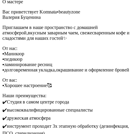
О мастере
Вас приветствует Komnata•beautyzone
Валерия Буценина
Приглашаем в наше пространство с домашней
атмосферой,вкусным заварным чаем, свежесваренным кофе и
сладостями для наших гостей✨
От нас:
▪️Маникюр
▪️педикюр
▪️ламинирование ресниц
▪️долговременная укладка,окрашивание и оформление бровей
От вас:
▪️Хорошее настроение🥰
Наши преимущества:
✔️Студия в самом центре города
✔️высококвалифицированные специалисты
✔️дружеская атмосфера
✔️инструмент проходит 3х этапную обработку (дезинфекция,
ПСО, стерилизация)