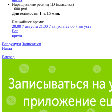
Наращивание ресниц 1D (классика)
1600 руб.
Длительность: 1 ч. 15 мин.
Ближайшее время:
20:00
7 августа
21:00
7 августа
22:00
7 августа
Все
время
Все услуги
Записаться
Назад
Вперед