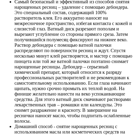
Самый безопасный и эффективный из способов снятия
нарощенных ресниц – удаление с помощью дебондера.
Это специальный состав, содержащий 100%
растворитель клея. Его аккуратно наносят на
межресничное пространство, избегая контакта с кожей и
слизистой глаз. Ватный диск разрезают пополам и
вырезают углубление со стороны прямого среза. Затем
получившийся полумесяц фиксируют на нижнее веко.
Раствор дебондера с помощью ватной палочки
распределяют по поверхности ресниц и ждут. Спустя
несколько минут клей растворяется, и мастер с помощью
пинцета или той же ватной палочки поэтапно снимает
нарощенные ресницы. Дебондер – серьезный
химический препарат, который относится к разряду
профессиональных растворителей и не рекомендован к
самостоятельному использованию. Если глаза начинают
щипать, нужно срочно промыть их теплой водой. На
финише желательно нанести на веко успокаивающие
средства. Для этого ватный диск смачивают растворами
лекарственных трав – ромашки или календулы. Это
снимет раздражение и красноту. В завершение на
реснички наносят масло, чтобы подпитать ослабленные
волосы.
Домашний способ - снятие нарощенных ресниц с
использованием масла или косметических средств на