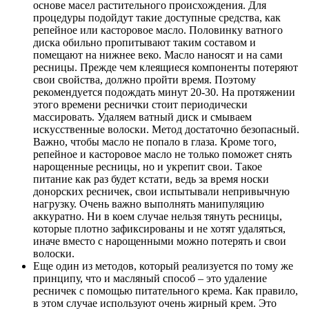
основе масел растительного происхождения. Для
процедуры подойдут такие доступные средства, как
репейное или касторовое масло. Половинку ватного
диска обильно пропитывают таким составом и
помещают на нижнее веко. Масло наносят и на сами
ресницы. Прежде чем клеящиеся компоненты потеряют
свои свойства, должно пройти время. Поэтому
рекомендуется подождать минут 20-30. На протяжении
этого времени реснички стоит периодически
массировать. Удаляем ватный диск и смываем
искусственные волоски. Метод достаточно безопасный.
Важно, чтобы масло не попало в глаза. Кроме того,
репейное и касторовое масло не только поможет снять
нарощенные ресницы, но и укрепит свои. Такое
питание как раз будет кстати, ведь за время носки
донорских ресничек, свои испытывали непривычную
нагрузку. Очень важно выполнять манипуляцию
аккуратно. Ни в коем случае нельзя тянуть ресницы,
которые плотно зафиксированы и не хотят удаляться,
иначе вместо с нарощенными можно потерять и свои
волоски.
Еще один из методов, который реализуется по тому же
принципу, что и масляный способ – это удаление
ресничек с помощью питательного крема. Как правило,
в этом случае используют очень жирный крем. Это