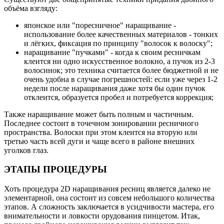
объёма взгляду:
японское или "поресничное" наращивание -
использование более качественных материалов - тонких
и лёгких, фиксация по принципу "волосок к волоску";
наращивание "пучками" - когда к своим ресничкам
клеится ни одно искусственное волокно, а пучок из 2-3
волосинок; это техника считается более бюджетной и не
очень удобна в случае погрешностей: если уже через 1-2
недели после наращивания даже хотя бы один пучок
отклеится, образуется пробел и потребуется коррекция;
Также наращивание может быть полным и частичным.
Последнее состоит в точечном зонировании ресничного
пространства. Волоски при этом клеится на вторую или
третью часть всей дуги и чаще всего в районе внешних
уголков глаз.
ЭТАПЫ ПРОЦЕДУРЫ
Хоть процедура 2D наращивания ресниц является далеко не
элементарной, она состоит из совсем небольшого количества
этапов. А сложность заключается в усидчивости мастера, его
внимательности и ловкости орудования пинцетом. Итак,