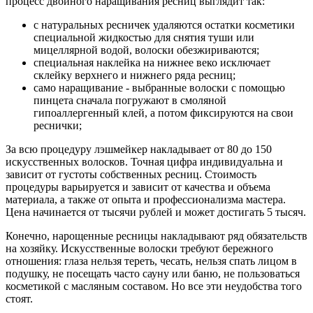
процесс двойного наращивания ресниц выглядит так:
с натуральных ресничек удаляются остатки косметики
специальной жидкостью для снятия туши или
мицеллярной водой, волоски обезжириваются;
специальная наклейка на нижнее веко исключает
склейку верхнего и нижнего ряда ресниц;
само наращивание - выбранные волоски с помощью
пинцета сначала погружают в смоляной
гипоаллергенный клей, а потом фиксируются на свои
реснички;
За всю процедуру лэшмейкер накладывает от 80 до 150
искусственных волосков. Точная цифра индивидуальна и
зависит от густоты собственных ресниц. Стоимость
процедуры варьируется и зависит от качества и объема
материала, а также от опыта и профессионализма мастера.
Цена начинается от тысячи рублей и может достигать 5 тысяч.
Конечно, нарощенные ресницы накладывают ряд обязательств
на хозяйку. Искусственные волоски требуют бережного
отношения: глаза нельзя тереть, чесать, нельзя спать лицом в
подушку, не посещать часто сауну или баню, не пользоваться
косметикой с масляным составом. Но все эти неудобства того
стоят.