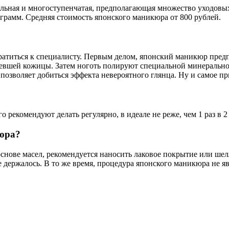
ьная и многоступенчатая, предполагающая множество уходовых эт
рамм. Средняя стоимость японского маникюра от 800 рублей.
титься к специалисту. Первым делом, японский маникюр предпо
вевшей кожицы. Затем ноготь полируют специальной минеральной
 позволяет добиться эффекта невероятного глянца. Ну и самое п
рекомендуют делать регулярно, в идеале не реже, чем 1 раз в 2
юра?
нове масел, рекомендуется наносить лаковое покрытие или шелл
е держалось. В то же время, процедура японского маникюра не я