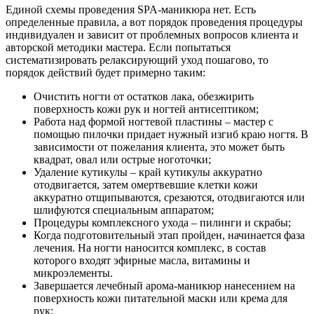
Единой схемы проведения SPA-маникюра нет. Есть
определенные правила, а вот порядок проведения процедуры
индивидуален и зависит от проблемных вопросов клиента и
авторской методики мастера. Если попытаться
систематизировать релаксирующий уход пошагово, то
порядок действий будет примерно таким:
Очистить ногти от остатков лака, обезжирить
поверхность кожи рук и ногтей антисептиком;
Работа над формой ногтевой пластины – мастер с
помощью пилочки придает нужный изгиб краю ногтя. В
зависимости от пожелания клиента, это может быть
квадрат, овал или острые ноготочки;
Удаление кутикулы – край кутикулы аккуратно
отодвигается, затем омертвевшие клетки кожи
аккуратно отщипываются, срезаются, отодвигаются или
шлифуются специальным аппаратом;
Процедуры комплексного ухода – пилинги и скрабы;
Когда подготовительный этап пройден, начинается фаза
лечения. На ногти наносится комплекс, в состав
которого входят эфирные масла, витамины и
микроэлементы.
Завершается лечебный арома-маникюр нанесением на
поверхность кожи питательной маски или крема для
рук;