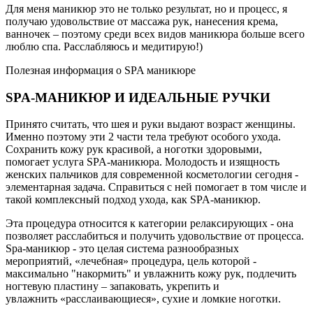
Для меня маникюр это не только результат, но и процесс, я
получаю удовольствие от массажа рук, нанесения крема,
ванночек – поэтому среди всех видов маникюра больше всего
люблю спа. Расслабляюсь и медитирую!)
Полезная информация о SPA маникюре
SPA-МАНИКЮР И ИДЕАЛЬНЫЕ РУЧКИ
Принято считать, что шея и руки выдают возраст женщины.
Именно поэтому эти 2 части тела требуют особого ухода.
Сохранить кожу рук красивой, а ноготки здоровыми,
помогает услуга SPA-маникюра. Молодость и изящность
женских пальчиков для современной косметологии сегодня -
элементарная задача. Справиться с ней помогает в том числе и
такой комплексный подход ухода, как SPA-маникюр.
Эта процедура относится к категории релаксирующих - она
позволяет расслабиться и получить удовольствие от процесса.
Spa-маникюр - это целая система разнообразных
мероприятий, «лечебная» процедура, цель которой -
максимально "накормить" и увлажнить кожу рук, подлечить
ногтевую пластину – запаковать, укрепить и
увлажнить «расслаивающиеся», сухие и ломкие ноготки.