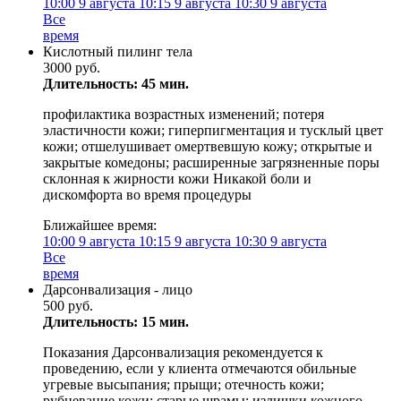
10:00
9 августа
10:15
9 августа
10:30
9 августа
Все
время
Кислотный пилинг тела
3000 руб.
Длительность: 45 мин.
профилактика возрастных изменений; потеря
эластичности кожи; гиперпигментация и тусклый цвет
кожи; отшелушивает омертвевшую кожу; открытые и
закрытые комедоны; расширенные загрязненные поры
склонная к жирности кожи Никакой боли и
дискомфорта во время процедуры
Ближайшее время:
10:00
9 августа
10:15
9 августа
10:30
9 августа
Все
время
Дарсонвализация - лицо
500 руб.
Длительность: 15 мин.
Показания Дарсонвализация рекомендуется к
проведению, если у клиента отмечаются обильные
угревые высыпания; прыщи; отечность кожи;
рубцевание кожи; старые шрамы; излишки кожного