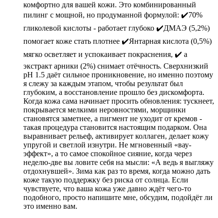
комфортно для вашей кожи. Это комбинированный
пилинг с мощной, но продуманной формулой: ✔️70%
гликолевой кислоты - работает глубоко ✔️ДМАЭ (5,2%)
помогает коже стать плотнее ✔️Янтарная кислота (0,5%)
мягко осветляет и успокаивает покраснения, ✔️ а
экстракт арники (2%) снимает отёчность. Сверхнизкий
pH 1.5 даёт сильное проникновение, но именно поэтому
я слежу за каждым этапом, чтобы результат был
глубоким, а восстановление прошло без дискомфорта.
Когда кожа сама начинает просить обновления: тускнеет,
покрывается мелкими неровностями, морщинки
становятся заметнее, а пигмент не уходит от кремов -
такая процедура становится настоящим подарком. Она
выравнивает рельеф, активирует коллаген, делает кожу
упругой и светлой изнутри. Не мгновенный «вау-
эффект», а то самое спокойное сияние, когда через
неделю-две вы ловите себя на мысли: «А ведь я выгляжу
отдохнувшей». Зима как раз то время, когда можно дать
коже такую поддержку без риска от солнца. Если
чувствуете, что ваша кожа уже давно ждёт чего-то
подобного, просто напишите мне, обсудим, подойдёт ли
это именно вам.