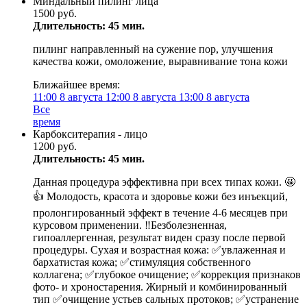
Миндальный пилинг лица
1500 руб.
Длительность: 45 мин.
пилинг направленный на сужение пор, улучшения
качества кожи, омоложение, выравнивание тона кожи
Ближайшее время:
11:00
8 августа
12:00
8 августа
13:00
8 августа
Все
время
Карбокситерапия - лицо
1200 руб.
Длительность: 45 мин.
Данная процедура эффективна при всех типах кожи. 🤩
👍 Молодость, красота и здоровье кожи без инъекций,
пролонгированный эффект в течение 4-6 месяцев при
курсовом применении. ‼️Безболезненная,
гипоаллергенная, результат виден сразу после первой
процедуры. Сухая и возрастная кожа: ✅увлаженная и
бархатистая кожа; ✅стимуляция собственного
коллагена; ✅глубокое очищение; ✅коррекция признаков
фото- и хроностарения. Жирный и комбинированный
тип ✅очищение устьев сальных протоков; ✅устранение