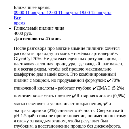
Ближайшее время:
09:00
11 августа
12:00
11 августа
18:00
12 августа
Все
время
Гликолевый пилинг лица
4000 руб.
Длительность: 45 мин.
После разговора про мягкие зимние пилинги хочется
рассказать про одну из моих «тяжёлых артиллерий».
GlycoCyl 70%. Не для еженедельных ритуалов дома, а
настоящая салонная процедура, где каждый шаг важен,
и я всегда рядом, чтобы всё прошло максимально
комфортно для вашей кожи. Это комбинированный
пилинг с мощной, но продуманной формулой: ✔️70%
гликолевой кислоты - работает глубоко ✔️ДМАЭ (5,2%)
помогает коже стать плотнее ✔️Янтарная кислота (0,5%)
мягко осветляет и успокаивает покраснения, ✔️ а
экстракт арники (2%) снимает отёчность. Сверхнизкий
pH 1.5 даёт сильное проникновение, но именно поэтому
я слежу за каждым этапом, чтобы результат был
глубоким, а восстановление прошло без дискомфорта.