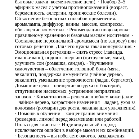
бытовые задачи, косметические цели). · Подбор 2–5
эфирных масел с учётом противопоказаний (возраст,
беременность, аллергии, хронические болезни). ·
Объяснение безопасных способов применения:
аромалампа, диффузор, ванны, массаж, компрессы,
обогащение косметики. · Рекомендации по дозировке,
правильному хранению и базовым маслам-носителям. ·
Составление персональной аромасмеси (по запросу) или
готовых рецептов. Для чего нужна такая консультация: ·
Эмоциональная регуляция – снять стресс (лаванда,
иланг-иланг), поднять энергию (цитрусовые, мята),
улучшить сон (ромашка, сандал). · Улучшение
самочувствия – облегчение головной боли (мята,
эвкалипт), поддержка иммунитета (чайное дерево,
эвкалипт), уменьшение тревожности (ладан, бергамот). ·
Домашние цели – очищение воздуха от бактерий,
отпугивание насекомых, устранение неприятных
запахов. · Косметология – решение проблем кожи (акне
– чайное дерево, возрастные изменения – ладан), уход за
волосами (розмарин для роста, лаванда для увлажнения).
· Помощь в обучении – концентрация внимания
(розмарин, лимон) перед экзаменами или работой.
Польза для клиента: · Индивидуальный подход –
исключаются ошибки в выборе масел и их комбинаций.
· Безопасность – вы избегаете ожогов, раздражения,