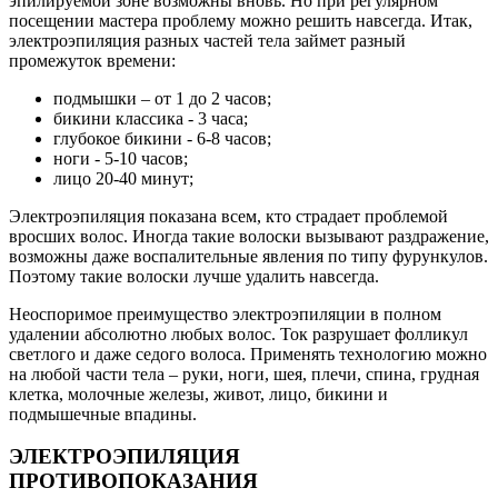
эпилируемой зоне возможны вновь. Но при регулярном
посещении мастера проблему можно решить навсегда. Итак,
электроэпиляция разных частей тела займет разный
промежуток времени:
подмышки – от 1 до 2 часов;
бикини классика - 3 часа;
глубокое бикини - 6-8 часов;
ноги - 5-10 часов;
лицо 20-40 минут;
Электроэпиляция показана всем, кто страдает проблемой
вросших волос. Иногда такие волоски вызывают раздражение,
возможны даже воспалительные явления по типу фурункулов.
Поэтому такие волоски лучше удалить навсегда.
Неоспоримое преимущество электроэпиляции в полном
удалении абсолютно любых волос. Ток разрушает фолликул
светлого и даже седого волоса. Применять технологию можно
на любой части тела – руки, ноги, шея, плечи, спина, грудная
клетка, молочные железы, живот, лицо, бикини и
подмышечные впадины.
ЭЛЕКТРОЭПИЛЯЦИЯ
ПРОТИВОПОКАЗАНИЯ