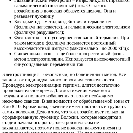
Гальванический электролиз – на фолликулы отправляют
гальванический (постоянный) ток. От такого
воздействия в волосках образуется щелочь. Она и
разъедает луковицу.
Блэнд-метод – метод воздействия и термолизом
(фолликул нагревается), и гальваническим электролизом
(фолликул разрушается);
Флэш-метод – это усовершенствованный термолиз. При
таком методе в фолликул посылается постоянный
высокочастотный импульс (максимально - до 2000 кГц);
Сиквеншиал флэш – еще более прогрессивный флэш-
метод электроэпиляции. Используется высокочастотный
синусоидальный переменный ток.
Электроэпиляция – безопасный, но болезненный метод. Все
зависит от индивидуального порога чувствительности.
Процедура электроэпиляции терпима, длится достаточно
продолжительное время. Для достижения желаемого
результата и полного избавления от волос необходимо
несколько сеансов. В зависимости от обрабатываемой зоны от
3 до 8-10. Кроме зоны, значение имеет плотность и грубость
самих волосков. Дело в том, что ток воздействует только на
сформированную луковицу. Волоски, которые находятся в
стадии начального роста, электроимпульсом не
захватываются, поэтому новые волоски какое-то время на